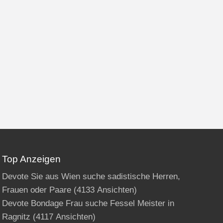
Top Anzeigen
Devote Sie aus Wien suche sadistische Herren,
Frauen oder Paare
(4133 Ansichten)
Devote Bondage Frau suche Fessel Meister in
Ragnitz
(4117 Ansichten)