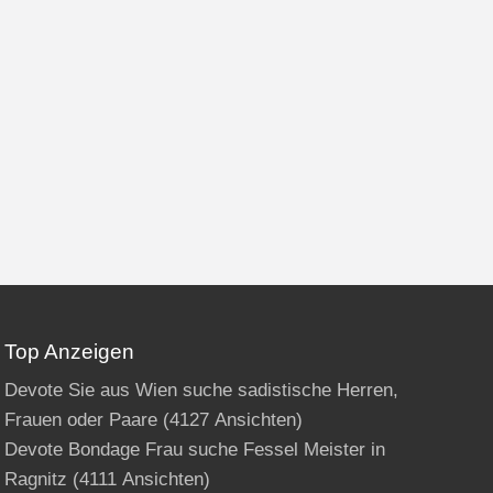
Top Anzeigen
Devote Sie aus Wien suche sadistische Herren,
Frauen oder Paare
(4127 Ansichten)
Devote Bondage Frau suche Fessel Meister in
Ragnitz
(4111 Ansichten)